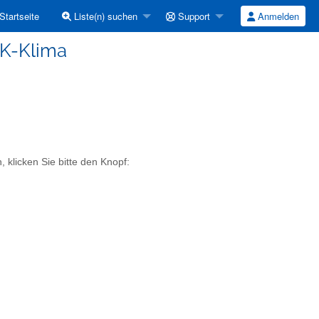
Startseite
Liste(n) suchen
Support
Anmelden
AK-Klima
 klicken Sie bitte den Knopf: